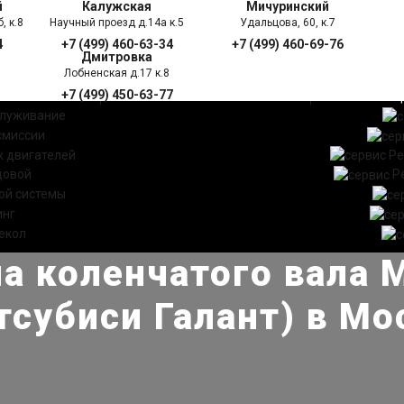
й
Калужская
Мичуринский
, к.8
Научный проезд д.14а к.5
Удальцова, 60, к.7
4
+7 (499) 460-63-34
+7 (499) 460-69-76
Дмитровка
Лобненская д.17 к.8
+7 (499) 450-63-77
УГИ
ПРАЙС ЛИСТ
АКЦ
служивание
смиссии
 двигателей
Ре
довой
Р
ой системы
инг
екол
а коленчатого вала Mi
тсубиси Галант) в Мо