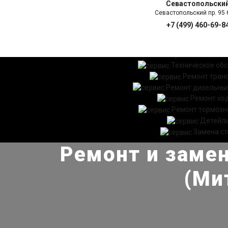
Севастопольски
Севастопольский пр. 95 б
+7 (499) 460-69-8
ГЛАВНАЯ
УСЛ
Техническое об
Ремонт тран
Ремонт дизельных
Ремонт хо
Ремонт тормозн
Детейл
Замена ст
Ремонт и замен
(Ми