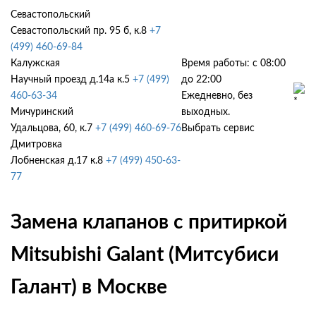
Севастопольский
Севастопольский пр. 95 б, к.8
+7
(499) 460-69-84
Калужская
Время работы: с 08:00
Научный проезд д.14а к.5
+7 (499)
до 22:00
460-63-34
Ежедневно, без
Мичуринский
выходных.
Удальцова, 60, к.7
+7 (499) 460-69-76
Выбрать сервис
Дмитровка
Лобненская д.17 к.8
+7 (499) 450-63-
77
Замена клапанов с притиркой
Mitsubishi Galant (Митсубиси
Галант) в Москве