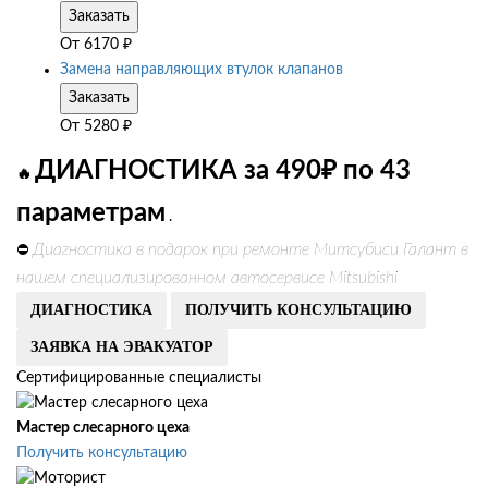
Заказать
От
6170
₽
Замена направляющих втулок клапанов
Заказать
От
5280
₽
ДИАГНОСТИКА за 490₽ по 43
🔥
параметрам
.
Диагностика в подарок при ремонте Митсубиси Галант в
⛔
нашем специализированном автосервисе Mitsubishi
ДИАГНОСТИКА
ПОЛУЧИТЬ КОНСУЛЬТАЦИЮ
ЗАЯВКА НА ЭВАКУАТОР
Сертифицированные специалисты
Мастер слесарного цеха
Получить консультацию