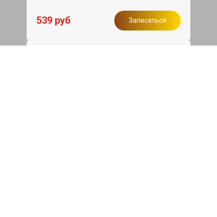
539 руб
Записаться
Бесплатный эвакуатор
При ремонте Mitsubishi Galant ДВС,
эвакуация авто в пределах МКАД в
подарок.
Записаться
Сделаем дешевле