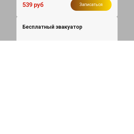
539 руб
Записаться
Бесплатный эвакуатор
При ремонте Mitsubishi Galant ДВС,
эвакуация авто в пределах МКАД в
подарок.
Записаться
Сделаем дешевле
При калькуляции на руках из другого