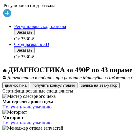
Регулировка сход-развала
Регулировка сход-развала
Заказать
От
3530
₽
Сход-развал в 3D
Заказать
От
3530
₽
ДИАГНОСТИКА за 490₽ по 43 парам
🔥
⛔
Диагностика в подарок при ремонте Митсубиси Паджеро в н
диагностика
получить консультацию
заявка на эвакуатор
Сертифицированные специалисты
Мастер слесарного цеха
Получить консультацию
Моторист
Получить консультацию