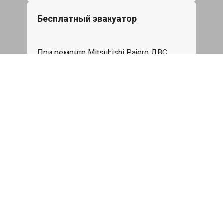
Бесплатный эвакуатор
При ремонте Mitsubishi Pajero ДВС,
эвакуация авто в пределах МКАД в
подарок.
Записаться
Сделаем дешевле
При калькуляции на руках из другого
сервиса - эти же работы и запчасти по
более низкой цене