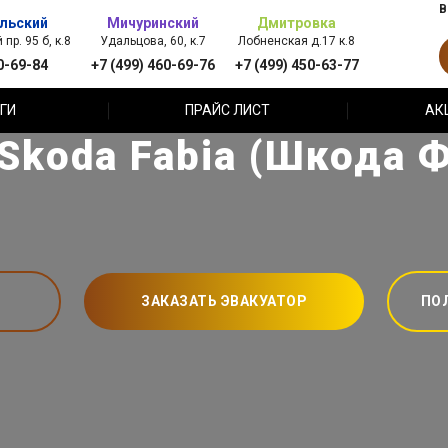
В
льский
Мичуринский
Дмитровка
пр. 95 б, к.8
Удальцова, 60, к.7
Лобненская д.17 к.8
0-69-84
+7 (499) 460-69-76
+7 (499) 450-63-77
ГИ
ПРАЙС ЛИСТ
АК
Skoda Fabia (Шкода 
ЗАКАЗАТЬ ЭВАКУАТОР
ПО