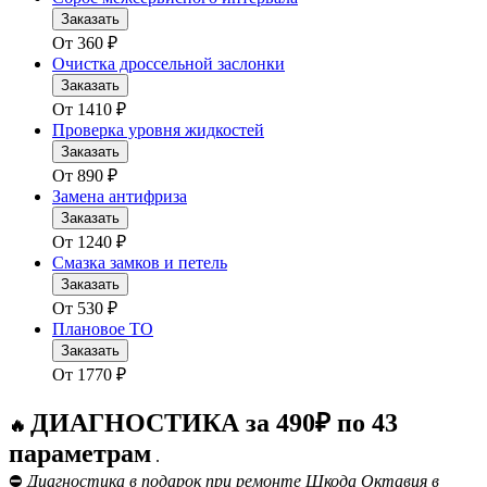
Заказать
От
360
₽
Очистка дроссельной заслонки
Заказать
От
1410
₽
Проверка уровня жидкостей
Заказать
От
890
₽
Замена антифриза
Заказать
От
1240
₽
Смазка замков и петель
Заказать
От
530
₽
Плановое ТО
Заказать
От
1770
₽
ДИАГНОСТИКА за 490₽ по 43
🔥
параметрам
.
⛔
Диагностика в подарок при ремонте Шкода Октавия в