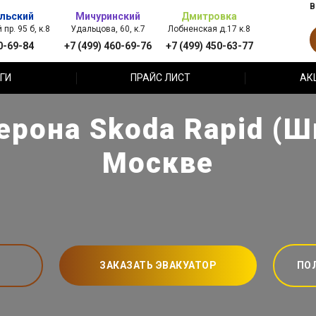
В
льский
Мичуринский
Дмитровка
пр. 95 б, к.8
Удальцова, 60, к.7
Лобненская д.17 к.8
0-69-84
+7 (499) 460-69-76
+7 (499) 450-63-77
ГИ
ПРАЙС ЛИСТ
АК
рона Skoda Rapid (Ш
Москве
ЗАКАЗАТЬ ЭВАКУАТОР
ПО