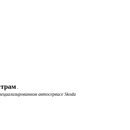
етрам
.
пециализированном автосервисе Skoda