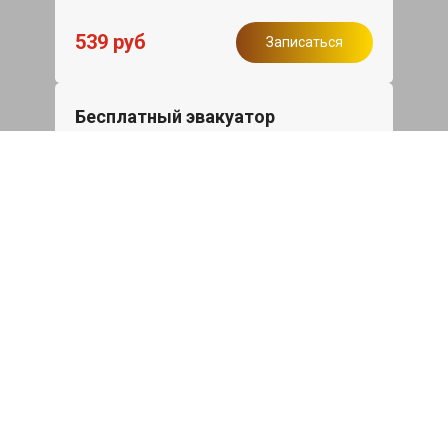
539 руб
Записаться
Бесплатный эвакуатор
При ремонте Skoda Superb ДВС,
эвакуация авто в пределах МКАД в
подарок.
Записаться
Сделаем дешевле