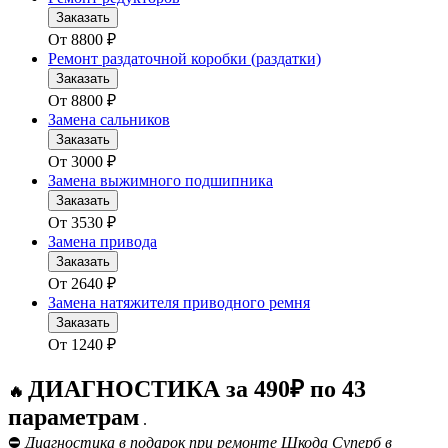
Заказать
От
8800
₽
Ремонт раздаточной коробки (раздатки)
Заказать
От
8800
₽
Замена сальников
Заказать
От
3000
₽
Замена выжимного подшипника
Заказать
От
3530
₽
Замена привода
Заказать
От
2640
₽
Замена натяжителя приводного ремня
Заказать
От
1240
₽
ДИАГНОСТИКА за 490₽ по 43
🔥
параметрам
.
⛔
Диагностика в подарок при ремонте Шкода Суперб в