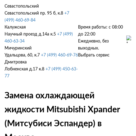
Севастопольский
Севастопольский пр. 95 б, к.8
+7
(499) 460-69-84
Калужская
Время работы: с 08:00
Научный проезд д.14а к.5
+7 (499)
до 22:00
460-63-34
Ежедневно, без
Мичуринский
выходных.
Удальцова, 60, к.7
+7 (499) 460-69-76
Выбрать сервис
Дмитровка
Лобненская д.17 к.8
+7 (499) 450-63-
77
Замена охлаждающей
жидкости Mitsubishi Xpander
(Митсубиси Эспандер) в