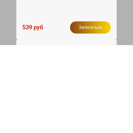
539 руб
Записаться
Бесплатный эвакуатор
При ремонте Mitsubishi ASX ДВС,
эвакуация авто в пределах МКАД в
подарок.
Записаться
Сделаем дешевле