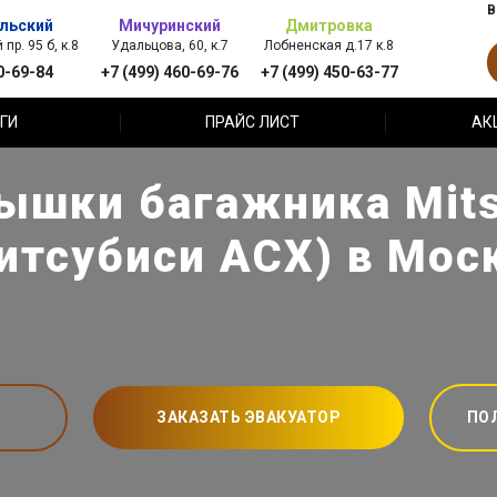
В
льский
Мичуринский
Дмитровка
пр. 95 б, к.8
Удальцова, 60, к.7
Лобненская д.17 к.8
0-69-84
+7 (499) 460-69-76
+7 (499) 450-63-77
ГИ
ПРАЙС ЛИСТ
АК
ышки багажника Mits
итсубиси АСХ) в Мос
ЗАКАЗАТЬ ЭВАКУАТОР
ПО