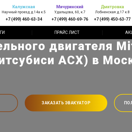
Калужская
Мичуринский
Дмитровка
Научный проезд д.14а к.5
Удальцова, 60, к.7
Лобненская д.17 к.8
+7 (499) 460-63-34
+7 (499) 460-69-76
+7 (499) 450-63-77
ГИ
ПРАЙС ЛИСТ
АК
льного двигателя Mi
итсубиси АСХ) в Мос
ЗАКАЗАТЬ ЭВАКУАТОР
ПО