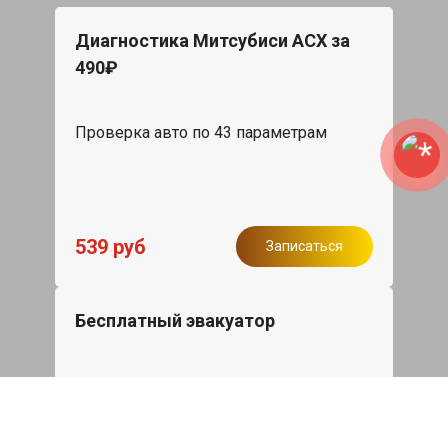
Диагностика Митсубиси АСХ за
490₽
Проверка авто по 43 параметрам
539 руб
Записаться
Бесплатный эвакуатор
При ремонте Mitsubishi ASX ДВС,
эвакуация авто в пределах МКАД в
подарок.