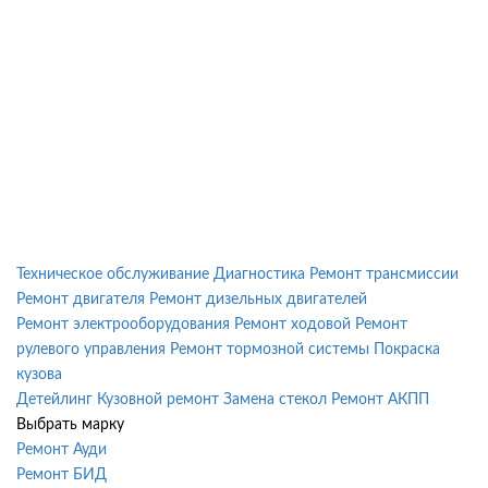
построить маршрут
построить маршрут
записаться
ДМИТРОВКА
Лобненская д.17 к.8
Ежедневно с 8:00 до 22:00
+7 (499) 450-63-77
Техническое обслуживание
Диагностика
Ремонт трансмиссии
Ремонт двигателя
Ремонт дизельных двигателей
Ремонт электрооборудования
Ремонт ходовой
Ремонт
рулевого управления
Ремонт тормозной системы
Покраска
построить маршрут
построить маршрут
записаться
кузова
Детейлинг
Кузовной ремонт
Замена стекол
Ремонт АКПП
Выбрать марку
Ремонт Ауди
Ремонт БИД