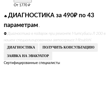
От
1770
₽
ДИАГНОСТИКА за 490₽ по 43
🔥
параметрам
.
Диагностика в подарок при ремонте Митсубиси Л 200 в
⛔
нашем специализированном автосервисе Mitsubishi
ДИАГНОСТИКА
ПОЛУЧИТЬ КОНСУЛЬТАЦИЮ
ЗАЯВКА НА ЭВАКУАТОР
Сертифицированные специалисты
Получить консультацию
Мастер слесарного цеха
Получить консультацию
Моторист
Получить консультацию
Менеджер отдела запчастей