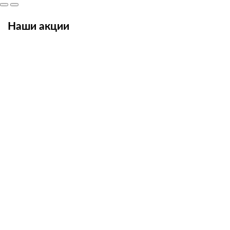
Наши акции
 руб
исаться
исаться