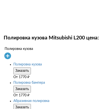
исаться
исаться
Полировка кузова Mitsubishi L200 цена:
1 руб
Полировка кузова
исаться
Полировка кузова
Заказать
От
1770
₽
Полировка бампера
Заказать
От
1770
₽
Абразивная полировка
Заказать