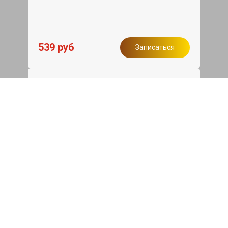
539 руб
Записаться
Бесплатный эвакуатор
При ремонте Mitsubishi L200 ДВС,
эвакуация авто в пределах МКАД в
подарок.
Записаться
Сделаем дешевле