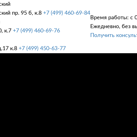
ский
ий пр. 95 б, к.8
+7 (499) 460-69-84
Время работы: с 0
й
Ежедневно, без в
, к.7
+7 (499) 460-69-76
Получить консул
ГИ
ПРАЙС ЛИСТ
АК
.17 к.8
+7 (499) 450-63-77