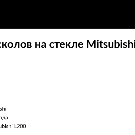
колов на стекле Mitsubish
shi
ода
bishi L200