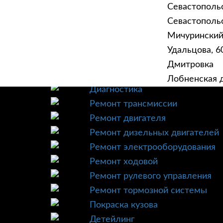
Севастополь
Севастопольск
Мичурински
Удальцова, 60
ГЛАВНАЯ
УСЛУ
Дмитровка
Техническое обслуживание
Лобненская д
Диагностика
Ремонт трансмиссии
Ремонт двигателя
Ремонт дизельных двигателей
Ремонт электрооборудования
Ремонт ходовой
Ремонт рулевого управления
Ремонт тормозной системы
Покраска кузова
Детейлинг