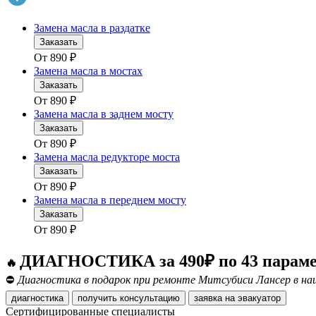
Замена масла в раздатке
Заказать
От
890
₽
Замена масла в мостах
Заказать
От
890
₽
Замена масла в заднем мосту
Заказать
От
890
₽
Замена масла редукторе моста
Заказать
От
890
₽
Замена масла в переднем мосту
Заказать
От
890
₽
ДИАГНОСТИКА за 490₽ по 43 парам
🔥
⛔
Диагностика в подарок при ремонте Митсубиси Лансер в наш
диагностика
получить консультацию
заявка на эвакуатор
Сертифицированные специалисты