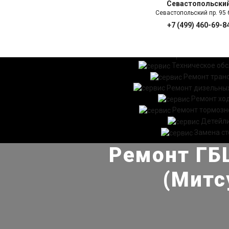
Севастопольски
Севастопольский пр. 95 б
+7 (499) 460-69-8
ГЛАВНАЯ
УСЛ
Техническое об
Ремонт тран
Ремонт дизельных
Ремонт хо
Ремонт тормозн
Детейл
Замена ст
Ремонт ГБЦ
(Митс