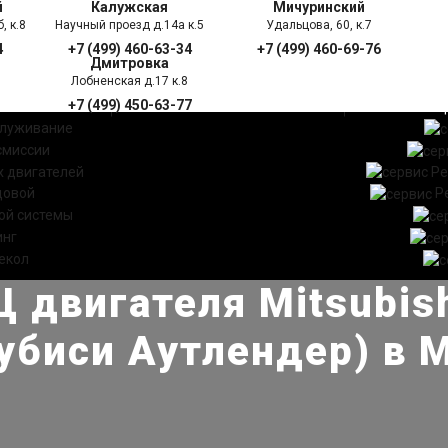
й
Калужская
Мичуринский
, к.8
Научный проезд д.14а к.5
Удальцова, 60, к.7
4
+7 (499) 460-63-34
+7 (499) 460-69-76
Дмитровка
Лобненская д.17 к.8
+7 (499) 450-63-77
УГИ
ПРАЙС ЛИСТ
АКЦ
служивание
смиссии
 двигателей
Ре
довой
Р
ой системы
инг
екол
 двигателя Mitsubish
убиси Аутлендер) в 