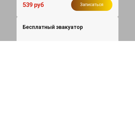
539 руб
Записаться
Бесплатный эвакуатор
При ремонте Mitsubishi Outlander ДВС,
эвакуация авто в пределах МКАД в
подарок.
Записаться
Сделаем дешевле
При калькуляции на руках из другого