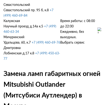
Севастопольский
Севастопольский пр. 95 б, к.8
+7
(499) 460-69-84
Калужская
Время работы: с 08:00
Научный проезд д.14а к.5
+7 (499)
до 22:00
460-63-34
Ежедневно, без
Мичуринский
выходных.
Удальцова, 60, к.7
+7 (499) 460-69-76
Выбрать сервис
Дмитровка
Лобненская д.17 к.8
+7 (499) 450-63-
77
Замена ламп габаритных огней
Mitsubishi Outlander
(Митсубиси Аутлендер) в