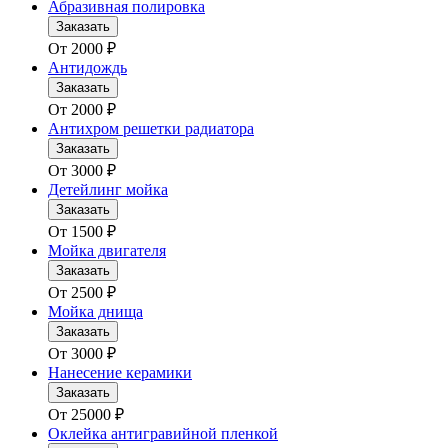
Абразивная полировка
Заказать
От
2000
₽
Антидождь
Заказать
От
2000
₽
Антихром решетки радиатора
Заказать
От
3000
₽
Детейлинг мойка
Заказать
От
1500
₽
Мойка двигателя
Заказать
От
2500
₽
Мойка днища
Заказать
От
3000
₽
Нанесение керамики
Заказать
От
25000
₽
Оклейка антигравийной пленкой