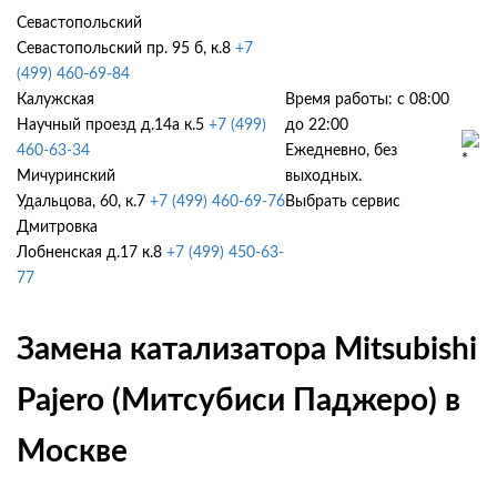
Севастопольский
Севастопольский пр. 95 б, к.8
+7
(499) 460-69-84
Калужская
Время работы: с 08:00
Научный проезд д.14а к.5
+7 (499)
до 22:00
460-63-34
Ежедневно, без
Мичуринский
выходных.
Удальцова, 60, к.7
+7 (499) 460-69-76
Выбрать сервис
Дмитровка
Лобненская д.17 к.8
+7 (499) 450-63-
77
Замена катализатора Mitsubishi
Pajero (Митсубиси Паджеро) в
Москве