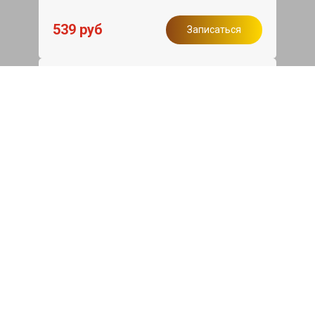
539 руб
Записаться
Бесплатный эвакуатор
При ремонте Mitsubishi Lancer ДВС,
эвакуация авто в пределах МКАД в
подарок.
Записаться
Сделаем дешевле