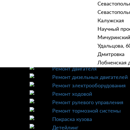
Севастополь
Севастопольск
Калужская
Научный прое
ГЛАВНАЯ
УСЛУ
Мичурински
Техническое обслуживание
Удальцова, 60
Диагностика
Дмитровка
Ремонт трансмиссии
Лобненская д
Ремонт двигателя
Ремонт дизельных двигателей
Ремонт электрооборудования
Ремонт ходовой
Ремонт рулевого управления
Ремонт тормозной системы
Покраска кузова
Детейлинг