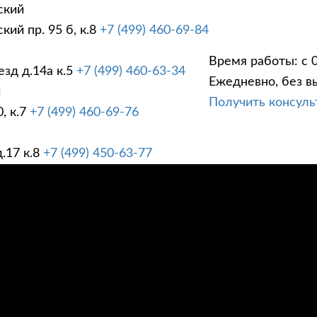
ский
ий пр. 95 б, к.8
+7 (499) 460-69-84
Время работы: с 0
зд д.14а к.5
+7 (499) 460-63-34
Ежедневно, без в
ГИ
ПРАЙС ЛИСТ
АК
й
Получить консул
, к.7
+7 (499) 460-69-76
.17 к.8
+7 (499) 450-63-77