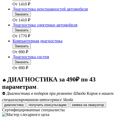
От
1410
₽
Диагностика неисправностей автомобиля
Заказать
От
1410
₽
Диагностика электрики автомобиля
Заказать
От
1770
₽
Компьютерная диагностика
Заказать
От
890
₽
Диагностика систем
Заказать
От
890
₽
ДИАГНОСТИКА за 490₽ по 43
🔥
параметрам
.
⛔
Диагностика в подарок при ремонте Шкода Карок в нашем
специализированном автосервисе Skoda
диагностика
получить консультацию
заявка на эвакуатор
Сертифицированные специалисты