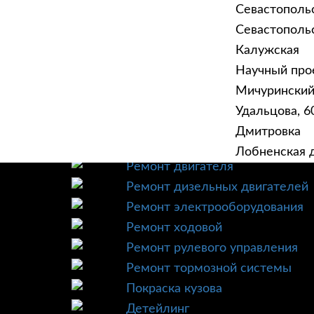
Севастополь
Севастопольск
Калужская
Научный прое
ГЛАВНАЯ
УСЛУ
Мичурински
Техническое обслуживание
Удальцова, 60
Диагностика
Дмитровка
Ремонт трансмиссии
Лобненская д
Ремонт двигателя
Ремонт дизельных двигателей
Ремонт электрооборудования
Ремонт ходовой
Ремонт рулевого управления
Ремонт тормозной системы
Покраска кузова
Детейлинг