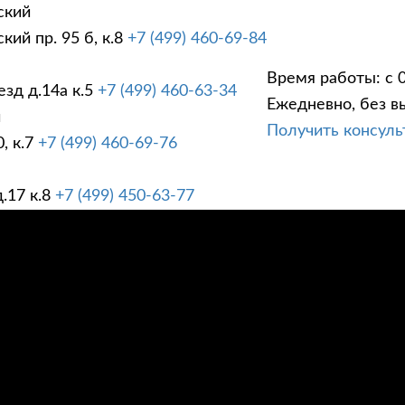
ский
ий пр. 95 б, к.8
+7 (499) 460-69-84
Время работы: с 0
зд д.14а к.5
+7 (499) 460-63-34
Ежедневно, без в
ГИ
ПРАЙС ЛИСТ
АК
й
Получить консул
, к.7
+7 (499) 460-69-76
.17 к.8
+7 (499) 450-63-77