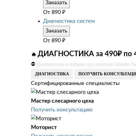
Заказать
От
890
₽
Диагностика систем
Заказать
От
890
₽
ДИАГНОСТИКА за 490₽ по 
🔥
⛔
Диагностика в подарок при ремонте Шкода Ок
ДИАГНОСТИКА
ПОЛУЧИТЬ КОНСУЛЬТАЦ
Сертифицированные специалисты
Мастер слесарного цеха
Получить консультацию
Моторист