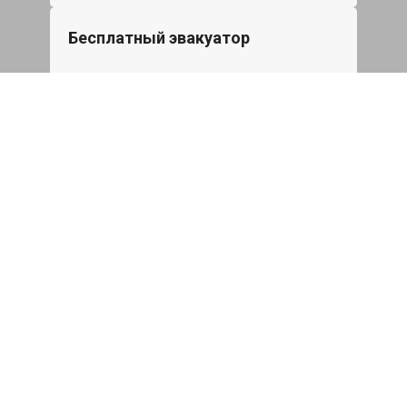
Бесплатный эвакуатор
При ремонте Mitsubishi ASX ДВС,
эвакуация авто в пределах МКАД в
подарок.
Записаться
Сделаем дешевле
При калькуляции на руках из другого
сервиса - эти же работы и запчасти по
более низкой цене