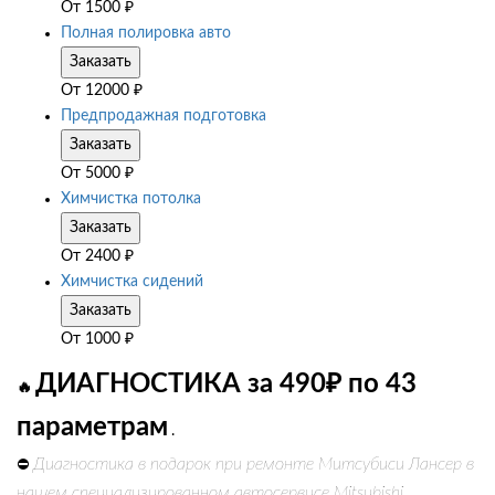
От
1500
₽
Полная полировка авто
Заказать
От
12000
₽
Предпродажная подготовка
Заказать
От
5000
₽
Химчистка потолка
Заказать
От
2400
₽
Химчистка сидений
Заказать
От
1000
₽
ДИАГНОСТИКА за 490₽ по 43
🔥
параметрам
.
Диагностика в подарок при ремонте Митсубиси Лансер в
⛔
нашем специализированном автосервисе Mitsubishi