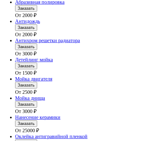
Абразивная полировка
Заказать
От
2000
₽
Антидождь
Заказать
От
2000
₽
Антихром решетки радиатора
Заказать
От
3000
₽
Детейлинг мойка
Заказать
От
1500
₽
Мойка двигателя
Заказать
От
2500
₽
Мойка днища
Заказать
От
3000
₽
Нанесение керамики
Заказать
От
25000
₽
Оклейка антигравийной пленкой