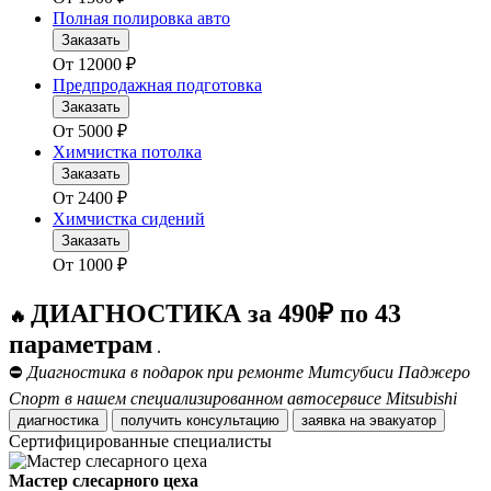
Полная полировка авто
Заказать
От
12000
₽
Предпродажная подготовка
Заказать
От
5000
₽
Химчистка потолка
Заказать
От
2400
₽
Химчистка сидений
Заказать
От
1000
₽
ДИАГНОСТИКА за 490₽ по 43
🔥
параметрам
.
⛔
Диагностика в подарок при ремонте Митсубиси Паджеро
Спорт в нашем специализированном автосервисе Mitsubishi
диагностика
получить консультацию
заявка на эвакуатор
Сертифицированные специалисты
Мастер слесарного цеха